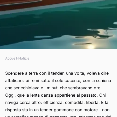
Accueil
›
Notizie
NOTIZIE
Perché scegliere un tender
Scendere a terra con il tender, una volta, voleva dire
affaticarsi ai remi sotto il sole cocente, con la schiena
gommone con motore per la
che scricchiolava e i minuti che sembravano ore.
tua navigazione
Oggi, quella lenta danza appartiene al passato. Chi
naviga cerca altro: efficienza, comodità, libertà. E la
Quirico
•
18/05/2026 14:36
•
8 min de lecture
risposta sta in un
tender gommone con motore
- non