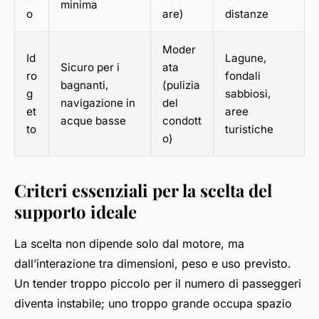
minima
o
are)
distanze
Moder
Id
Lagune,
Sicuro per i
ata
ro
fondali
bagnanti,
(pulizia
g
sabbiosi,
navigazione in
del
et
aree
acque basse
condott
to
turistiche
o)
Criteri essenziali per la scelta del
supporto ideale
La scelta non dipende solo dal motore, ma
dall’interazione tra dimensioni, peso e uso previsto.
Un tender troppo piccolo per il numero di passeggeri
diventa instabile; uno troppo grande occupa spazio