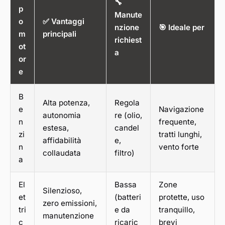
🔧
p
Manute
o
✅ Vantaggi
nzione
🎯 Ideale per
m
principali
richiest
ot
a
or
e
B
Alta potenza,
Regola
e
Navigazione
autonomia
re (olio,
n
frequente,
estesa,
candel
zi
tratti lunghi,
affidabilità
e,
n
vento forte
collaudata
filtro)
a
El
Bassa
Zone
Silenzioso,
et
(batteri
protette, uso
zero emissioni,
tri
e da
tranquillo,
manutenzione
c
ricaric
brevi