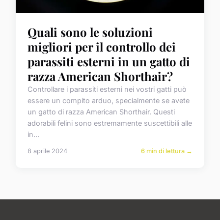
Quali sono le soluzioni
migliori per il controllo dei
parassiti esterni in un gatto di
razza American Shorthair?
Controllare i parassiti esterni nei vostri gatti può
essere un compito arduo, specialmente se avete
un gatto di razza American Shorthair. Questi
adorabili felini sono estremamente suscettibili alle
in...
8 aprile 2024
6 min di lettura →