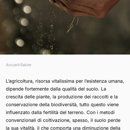
Accueil
›
Salute
SALUTE
Come può la tecnica del
L’agricoltura, risorsa vitalissima per l’esistenza umana,
dipende fortemente dalla qualità del
suolo
. La
biochar contribuire al
crescita delle piante, la produzione dei raccolti e la
miglioramento della fertilità
conservazione della biodiversità, tutto questo viene
del suolo in agricoltura?
influenzato dalla fertilità del terreno. Con i metodi
convenzionali di coltivazione, spesso, il suolo perde
Edouard
•
8 aprile 2024
•
6 min de lecture
la sua vitalità, il che comporta una diminuzione della