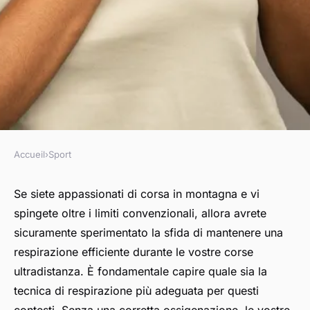
Accueil
›
Sport
SPORT
Qual è la migliore tecnica di
Se siete appassionati di corsa in montagna e vi
spingete oltre i limiti convenzionali, allora avrete
respirazione per corridori di
sicuramente sperimentato la sfida di mantenere una
ultradistanza in ambiente
respirazione efficiente durante le vostre corse
montano?
ultradistanza. È fondamentale capire quale sia la
tecnica di respirazione più adeguata per questi
Marie
•
8 aprile 2024
•
5 min de lecture